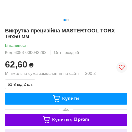
Викрутка прецизійна MASTERTOOL TORX
T6х50 мм
В наявності
Код: 6088-000042292
Опт і роздріб
62,60
₴
Мінімальна сума замовлення на сайті — 200 ₴
61 ₴
від 2 шт.
Купити
або
Купити з