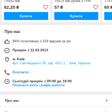
T5х50 мм
T6х75 мм ручка з TPR
T7х7
покриттям
покр
62,20
57
60
₴
₴
Купити
Купити
Про нас
96% позитивних з 318 відгуків за рік
Працює з 12.03.2013
м. Київ
вул. Світлицького 35, оф. 43/1-1, , Київ, Україна
Контакти
Сьогодні працює з 09:00 до 18:00
Показати весь графік роботи
Про нас