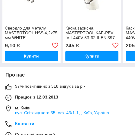
Свердло для металу
Каска захисна
Каск
MASTERTOOL HSS 4,2х75
MASTERTOOL KAF-PEV
MAS
мм WHITE
IV-I-440V-53-62 II-EN 397
440V
помаранчева
чер
9,10
245
205
₴
₴
Купити
Купити
Про нас
97% позитивних з 318 відгуків за рік
Працює з 12.03.2013
м. Київ
вул. Світлицького 35, оф. 43/1-1, , Київ, Україна
Контакти
Сьогодні вихідний