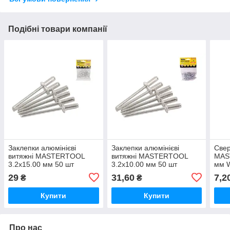
Подібні товари компанії
Заклепки алюмінієві
Заклепки алюмінієві
Свер
витяжні MASTERTOOL
витяжні MASTERTOOL
MAS
3.2х15.00 мм 50 шт
3.2х10.00 мм 50 шт
мм 
29
31,60
7,2
₴
₴
Купити
Купити
Про нас