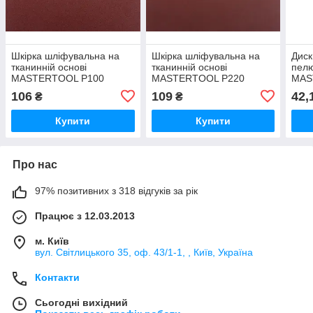
Шкірка шліфувальна на
Шкірка шліфувальна на
Диск
тканинній основі
тканинній основі
пел
MASTERTOOL Р100
MASTERTOOL Р220
MAS
230х280 мм 5 шт
230х280 мм 5 шт
80 1
106
109
42,
₴
₴
Купити
Купити
Про нас
97% позитивних з 318 відгуків за рік
Працює з 12.03.2013
м. Київ
вул. Світлицького 35, оф. 43/1-1, , Київ, Україна
Контакти
Сьогодні вихідний