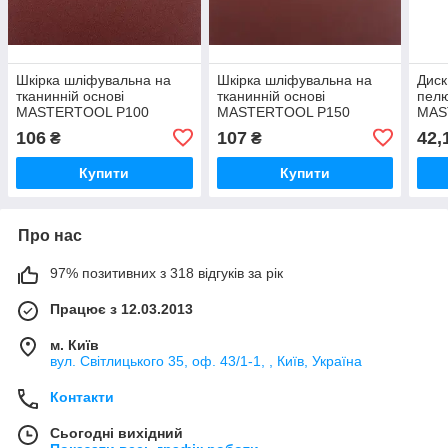
Шкірка шліфувальна на
Шкірка шліфувальна на
Диск
тканинній основі
тканинній основі
пел
MASTERTOOL Р100
MASTERTOOL Р150
MAS
230х280 мм 5 шт
230х280 мм 5 шт
80 1
106
107
42,
₴
₴
Купити
Купити
Про нас
97% позитивних з 318 відгуків за рік
Працює з 12.03.2013
м. Київ
вул. Світлицького 35, оф. 43/1-1, , Київ, Україна
Контакти
Сьогодні вихідний