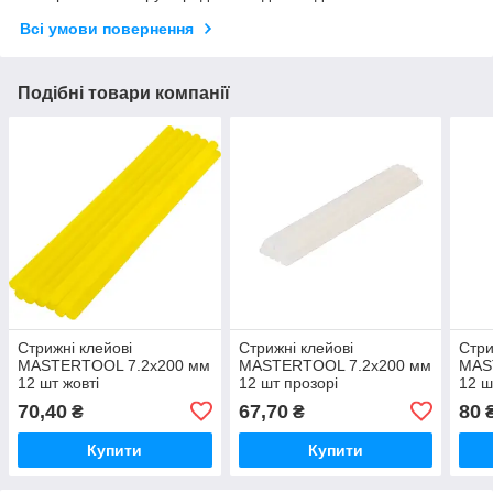
Всі умови повернення
Подібні товари компанії
Стрижні клейові
Стрижні клейові
Стри
MASTERTOOL 7.2х200 мм
MASTERTOOL 7.2х200 мм
MAS
12 шт жовті
12 шт прозорі
12 ш
70,40
67,70
80
₴
₴
Купити
Купити