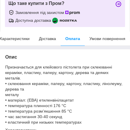
Що таке купити з Пром?
Замовлення під захистом
Доступна доставка
Характеристики
Доставка
Оплата
Умови повернення
Опис
Призначається для клейового пістолета при склеюванні
кераміки, пластику, паперу, картону, дерева та деяких
металів.
• склеювання кераміки, паперу, картону, пластику, лінолеуму,
дерева та
металу
• матеріал: (ЕВА) етиленвінілацетат
• температура плинності 176 °С
• температура розм’якшення 85 °С
• час застигання 30-40 секунд
• еластичний при низьких температурах
Характеристики: