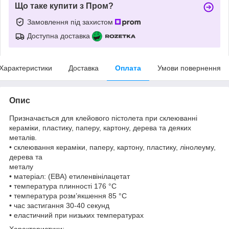
Що таке купити з Пром?
Замовлення під захистом
Доступна доставка
Характеристики
Доставка
Оплата
Умови повернення
Опис
Призначається для клейового пістолета при склеюванні
кераміки, пластику, паперу, картону, дерева та деяких
металів.
• склеювання кераміки, паперу, картону, пластику, лінолеуму,
дерева та
металу
• матеріал: (ЕВА) етиленвінілацетат
• температура плинності 176 °С
• температура розм’якшення 85 °С
• час застигання 30-40 секунд
• еластичний при низьких температурах
Характеристики: