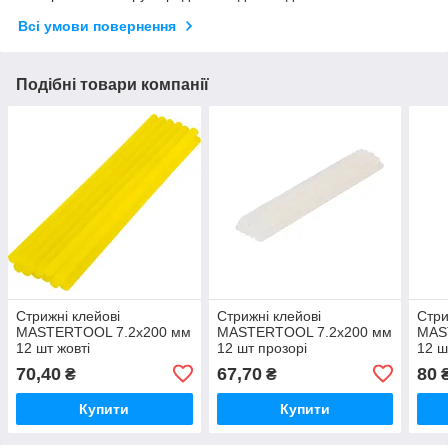
Всі умови повернення
Подібні товари компанії
Стрижні клейові
Стрижні клейові
Стри
MASTERTOOL 7.2х200 мм
MASTERTOOL 7.2х200 мм
MAS
12 шт жовті
12 шт прозорі
12 ш
70,40
67,70
80
₴
₴
Купити
Купити