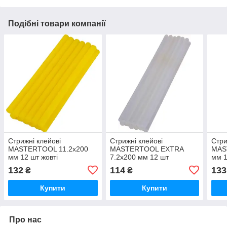
Подібні товари компанії
Стрижні клейові
Стрижні клейові
Стри
MASTERTOOL 11.2х200
MASTERTOOL EXTRA
MAS
мм 12 шт жовті
7.2х200 мм 12 шт
мм 1
суперміцні
132
114
133
₴
₴
Купити
Купити
Про нас