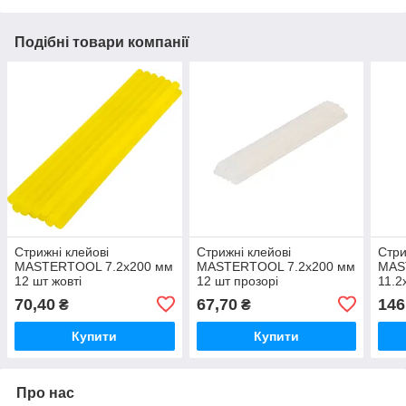
Подібні товари компанії
Стрижні клейові
Стрижні клейові
Стри
MASTERTOOL 7.2х200 мм
MASTERTOOL 7.2х200 мм
MAS
12 шт жовті
12 шт прозорі
11.2
дер
70,40
67,70
146
₴
₴
Купити
Купити
Про нас