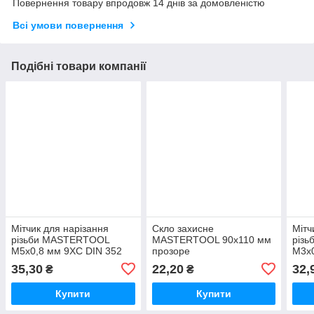
Повернення товару впродовж 14 днів за домовленістю
Всі умови повернення
Подібні товари компанії
Мітчик для нарізання
Скло захисне
Мітч
різьби MASTERTOOL
MASTERTOOL 90х110 мм
різ
M5х0,8 мм 9ХС DIN 352
прозоре
M3х0
35,30
22,20
32,
₴
₴
Купити
Купити