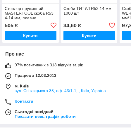
Степлер пружинний
Скоби ТИТУЛ R53 14 мм
Скоб
MASTERTOOL скоба R53
1000 шт
WER
4-14 мм, плавне
мм/1
регулювання сили удару,
505
34,60
97,
₴
₴
корпус метал/хром
Купити
Купити
Про нас
97% позитивних з 318 відгуків за рік
Працює з 12.03.2013
м. Київ
вул. Світлицького 35, оф. 43/1-1, , Київ, Україна
Контакти
Сьогодні вихідний
Показати весь графік роботи