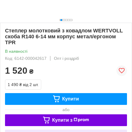
Степлер молотковий з ковадлом WERTVOLL
скоба R140 6-14 мм корпус метал/ергоном
TPR
В наявності
Код: 6142-000042617
Опт і роздріб
1 520
₴
1 490 ₴
від 2 шт.
Купити
або
Купити з