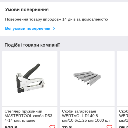
Умови повернення
Повернення товару впродовж 14 днів за домовленістю
Всі умови повернення
Подібні товари компанії
Степлер пружинний
Скоби загартовані
Скоб
MASTERTOOL скоба R53
WERTVOLL R140 8
WER
4-14 мм, плавне
мм/10.6х1.25 мм 1000 шт
мм/1
регулювання сили удару,
509
70
95,
₴
₴