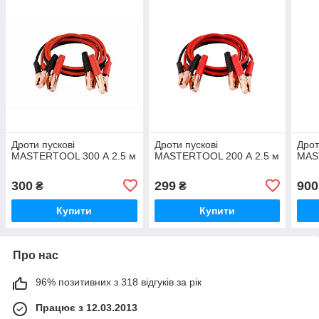
Дроти пускові
Дроти пускові
Дрот
MASTERTOOL 300 А 2.5 м
MASTERTOOL 200 А 2.5 м
MAS
300
299
900
₴
₴
Купити
Купити
Про нас
96% позитивних з 318 відгуків за рік
Працює з 12.03.2013