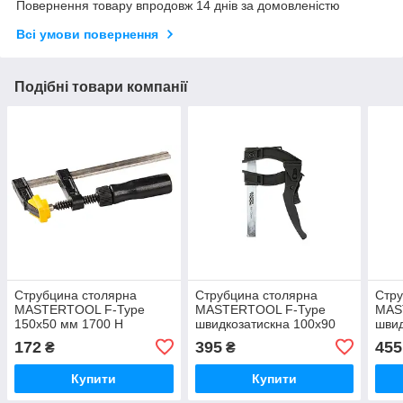
Повернення товару впродовж 14 днів за домовленістю
Всі умови повернення
Подібні товари компанії
Струбцина столярна
Струбцина столярна
Стру
MASTERTOOL F-Type
MASTERTOOL F-Type
MAS
150х50 мм 1700 Н
швидкозатискна 100х90
швид
дерев&#x27;яна ручка DIN
мм 600 Н
мм 
172
395
455
₴
₴
5117
Купити
Купити