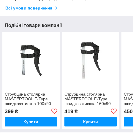
Всі умови повернення
Подібні товари компанії
Струбцина столярна
Струбцина столярна
Стру
MASTERTOOL F-Type
MASTERTOOL F-Type
MAS
швидкозатискна 100х90
швидкозатискна 160х90
швид
мм 600 Н
мм 600 Н
мм 
399
419
450
₴
₴
Купити
Купити