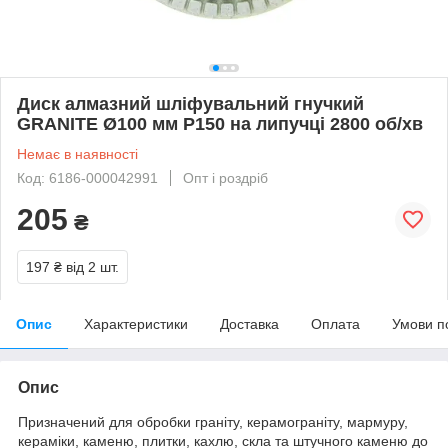
Диск алмазний шліфувальний гнучкий
GRANITE Ø100 мм P150 на липучці 2800 об/хв
Немає в наявності
Код: 6186-000042991
Опт і роздріб
205
₴
197 ₴
від 2 шт.
Опис
Характеристики
Доставка
Оплата
Умови п
Опис
Призначений для обробки граніту, керамограніту, мармуру,
кераміки, каменю, плитки, кахлю, скла та штучного каменю до