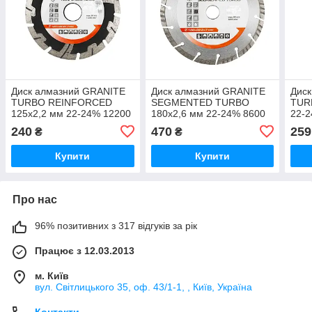
Диск алмазний GRANITE
Диск алмазний GRANITE
Дис
TURBO REINFORCED
SEGMENTED TURBO
TUR
125х2,2 мм 22-24% 12200
180х2,6 мм 22-24% 8600
22-2
об/хв
об/хв
240
470
259
₴
₴
Купити
Купити
Про нас
96% позитивних з 317 відгуків за рік
Працює з 12.03.2013
м. Київ
вул. Світлицького 35, оф. 43/1-1, , Київ, Україна
Контакти