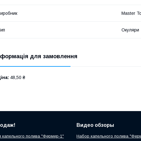
иробник
Master To
ип
Окуляри
нформація для замовлення
іна:
48,50 ₴
родаж!
Видео обзоры
 капельного полива "Фермер-1"
Набор капельного полива "Фер