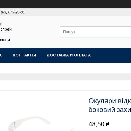
 (63) 679-26-01
н!
 спрей
асіння
АС
КОНТАКТЫ
ДОСТАВКА И ОПЛАТА
Окуляри від
боковий захи
48,50 ₴