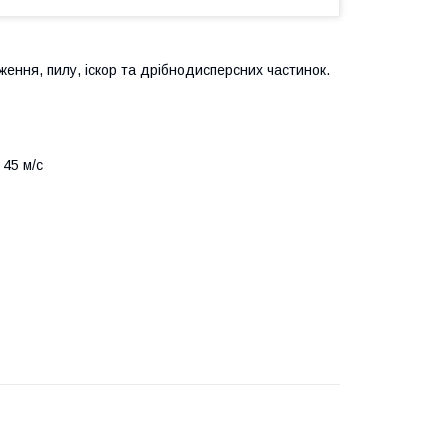
ження, пилу, іскор та дрібнодисперсних частинок.
 45 м/c