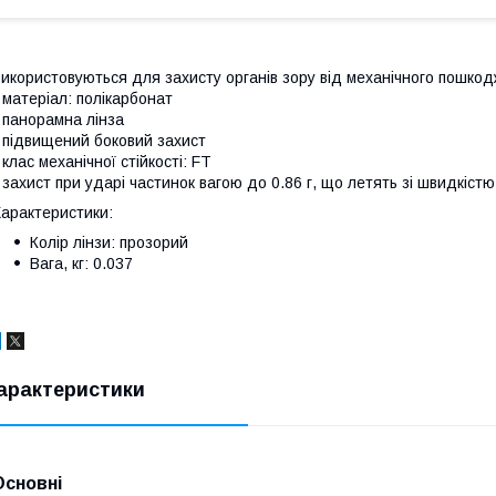
икористовуються для захисту органів зору від механічного пошкод
 матеріал: полікарбонат
 панорамна лінза
 підвищений боковий захист
 клас механічної стійкості: FT
 захист при ударі частинок вагою до 0.86 г, що летять зі швидкістю
арактеристики:
Колір лінзи: прозорий
Вага, кг: 0.037
арактеристики
Основні