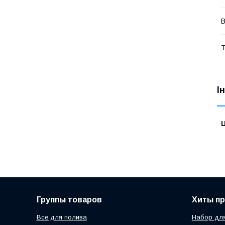
В
Т
І
Ц
Группы товаров
Хиты п
Все для полива
Набор для