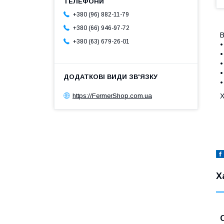
+380 (96) 882-11-79
+380 (66) 946-97-72
В
+380 (63) 679-26-01
•
•
•
•
•
Х
https://FermerShop.com.ua
Х