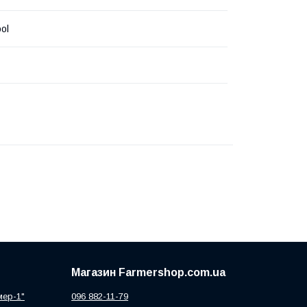
ol
Магазин Farmershop.com.ua
мер-1"
096 882-11-79