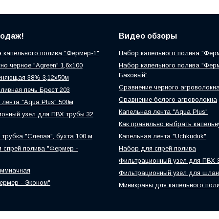
родаж!
Видео обзоры
 капельного полива "Фермер-1"
Набор капельного полива "Фер
но черное "Agreen" 1,6х100
Набор капельного полива "Фер
Базовый"
еняющая 38% 3,12х50м
Сравнение черного агроволокн
ливная печь Брест 203
Сравнение белого агроволокна
 лента "Aqua Plus" 500м
Капельная лента "Aqua Plus"
онный узел для ПВХ трубы 32
Как правильно выбрать капельн
 трубка "Слепая", бухта 100 м
Капельная лента "Uchkuduk"
 спрей полива "Фермер -
Набор для спрей полива
Фильтрационный узел для ПВХ 
аммиачная
Фильтрационный узел для шлан
ермер - Эконом"
Миникраны для капельного пол