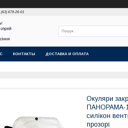
 (63) 679-26-01
н!
 спрей
асіння
АС
КОНТАКТЫ
ДОСТАВКА И ОПЛАТА
Окуляри за
ПАНОРАМА-1
силікон вент
прозорі