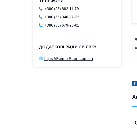
+380 (96) 882-11-79
+380 (66) 946-97-72
+380 (63) 679-26-01
В
Х
https://FermerShop.com.ua
Х