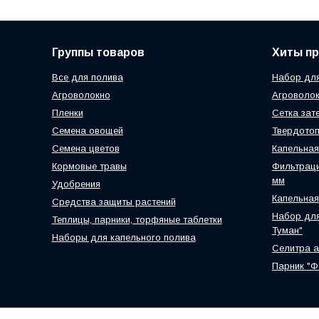
Группы товаров
Хиты п
Все для полива
Набор для
Агроволокно
Агроволок
Пленки
Сетка зат
Семена овощей
Твердотоп
Семена цветов
Капельная
Кормовые травы
Фильтраци
мм
Удобрения
Капельная
Средства защиты растений
Набор для
Теплицы, парники, торфяные таблетки
Туман"
Наборы для капельного полива
Селитра 
Парник "Ф