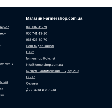
Магазин Farmershop.com.ua
мер-1"
096 882-11-79
мер-
050 741-13-10
063 623-89-70
а
Наш видео канал
Сайт
fermershop@ukr.net
ую ленту
info@fermershop.com.ua
Киевул. Соломенская 3-Б, оф.219
О нас
32 мм
Отзывы
га
Доставка и оплата
ива