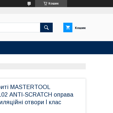
Кошик
Кошик
криті MASTERTOOL
02 ANTI-SCRATCH оправа
иляційні отвори l клас