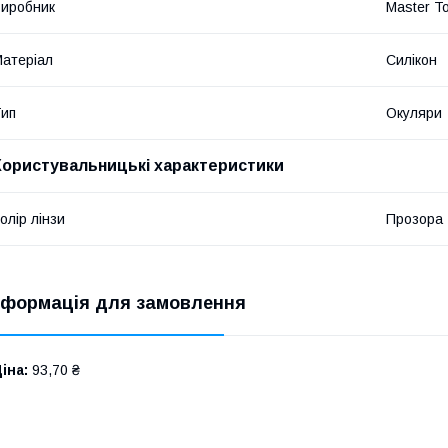
иробник
Master To
атеріал
Силікон
ип
Окуляри
Користувальницькі характеристики
олір лінзи
Прозора
нформація для замовлення
іна:
93,70 ₴