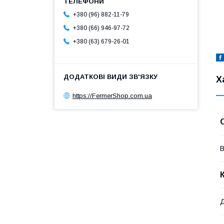
+380 (96) 882-11-79
+380 (66) 946-97-72
+380 (63) 679-26-01
Х
https://FermerShop.com.ua
В
Д