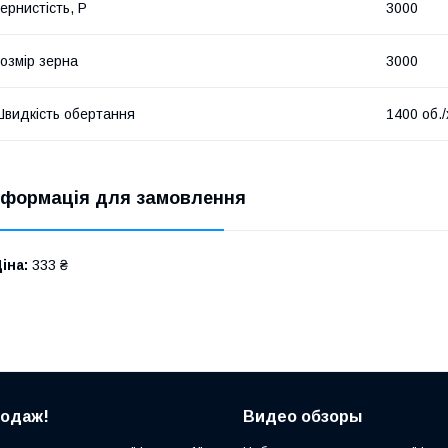
ернистість, Р
3000
озмір зерна
3000
видкість обертання
1400 об./
нформація для замовлення
іна:
333 ₴
родаж!
Видео обзоры