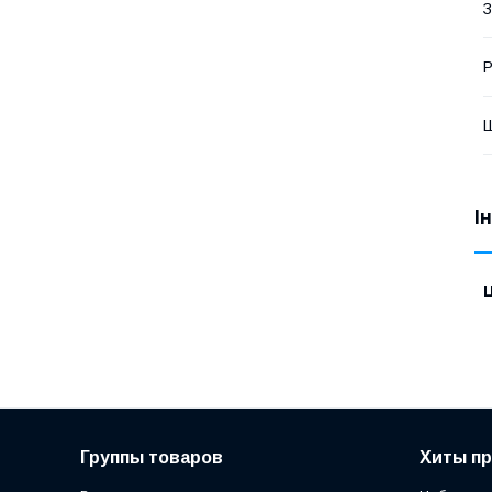
З
Р
Ш
І
Ц
Группы товаров
Хиты п