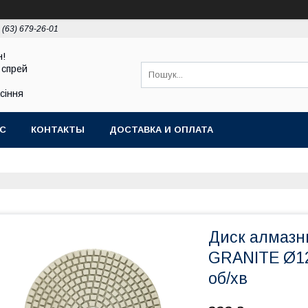
 (63) 679-26-01
н!
 спрей
асіння
АС
КОНТАКТЫ
ДОСТАВКА И ОПЛАТА
Диск алмазн
GRANITE Ø12
об/хв