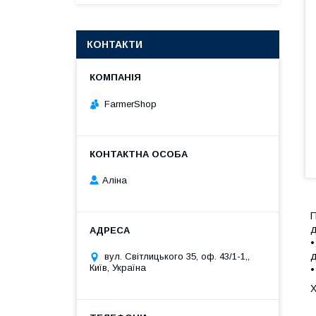
КОНТАКТИ
FarmerShop
Аліна
П
д
•
д
вул. Світлицького 35, оф. 43/1-1,,
Київ, Україна
•
Х