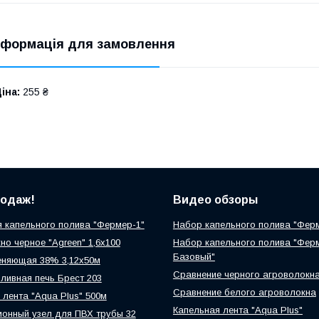
нформація для замовлення
іна:
255 ₴
родаж!
Видео обзоры
 капельного полива "Фермер-1"
Набор капельного полива "Фер
но черное "Agreen" 1,6х100
Набор капельного полива "Фер
Базовый"
еняющая 38% 3,12х50м
Сравнение черного агроволокн
ливная печь Брест 203
Сравнение белого агроволокна
 лента "Aqua Plus" 500м
Капельная лента "Aqua Plus"
онный узел для ПВХ трубы 32