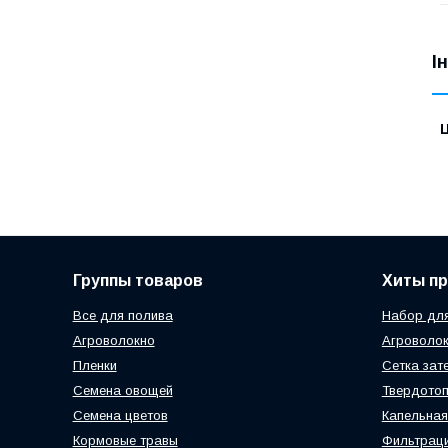
І
Ц
Группы товаров
Хиты п
Все для полива
Набор для
Агроволокно
Агроволок
Пленки
Сетка зат
Семена овощей
Твердотоп
Семена цветов
Капельная
Кормовые травы
Фильтраци