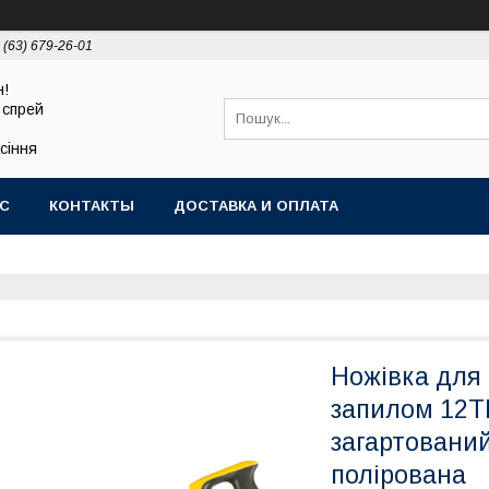
 (63) 679-26-01
н!
 спрей
асіння
АС
КОНТАКТЫ
ДОСТАВКА И ОПЛАТА
Ножівка для
запилом 12T
загартований
полірована