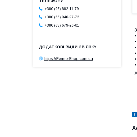
+380 (96) 882-11-79
+380 (66) 946-97-72
+380 (63) 679-26-01
З
•
•
•
•
https://FermerShop.com.ua
•
•
Х
Х