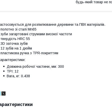
будь-який товар не п
астосовується для розпилювання деревини та ПВХ матеріалів.
 полотно зі сталі Мn65
 зуби загартовані струмами високої частоти
 твердість HRC 55
 3D заточка зубів
 12 зубів на 1 дюйм
 пластикова ручка з TPR-покриттям
арактеристики:
Довжина робочої частини, мм: 300
TPI: 12
Вага, кг: 0.438
арактеристики