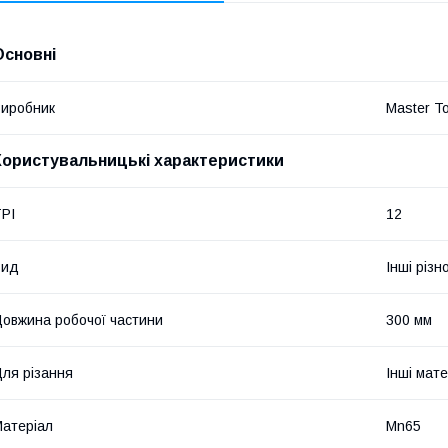
Основні
иробник
Master To
Користувальницькі характеристики
PI
12
Вид
Інші різн
овжина робочої частини
300 мм
ля різання
Інші мат
атеріал
Mn65