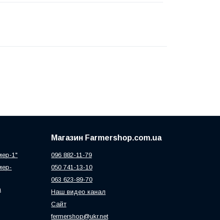
Магазин Farmershop.com.ua
мер-1"
096 882-11-79
мер-
050 741-13-10
063 623-89-70
а
Наш видео канал
Сайт
fermershop@ukr.net