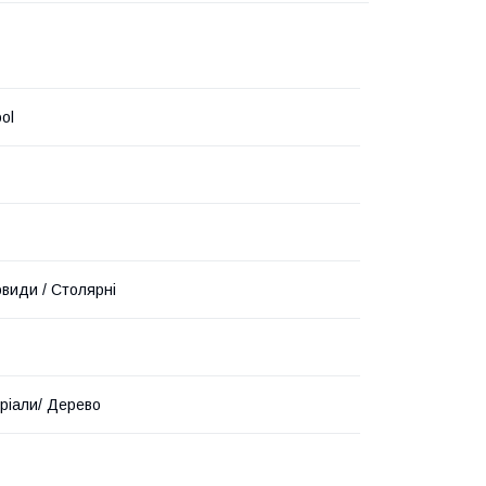
ol
овиди / Столярні
еріали/ Дерево