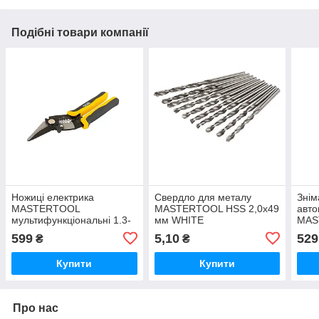
Подібні товари компанії
Ножиці електрика
Свердло для металу
Знім
MASTERTOOL
MASTERTOOL HSS 2,0х49
авто
мультифункціональні 1.3-
мм WHITE
MAS
8.0/0.1-1.3 мм²
SK5
599
5,10
529
₴
₴
Купити
Купити
Про нас