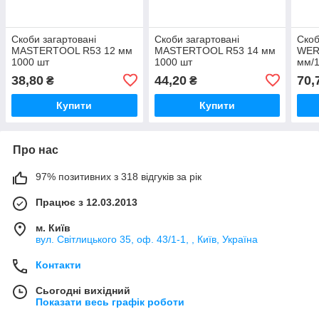
Скоби загартовані
Скоби загартовані
Скоб
MASTERTOOL R53 12 мм
MASTERTOOL R53 14 мм
WER
1000 шт
1000 шт
мм/1
38,80
44,20
70,
₴
₴
Купити
Купити
Про нас
97% позитивних з 318 відгуків за рік
Працює з 12.03.2013
м. Київ
вул. Світлицького 35, оф. 43/1-1, , Київ, Україна
Контакти
Сьогодні вихідний
Показати весь графік роботи