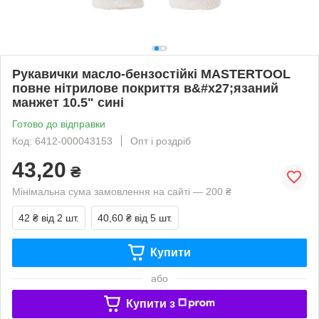
Рукавички масло-бензостійкі MASTERTOOL
повне нітрилове покриття в&#x27;язаний
манжет 10.5" сині
Готово до відправки
Код: 6412-000043153
Опт і роздріб
43,20
₴
Мінімальна сума замовлення на сайті — 200 ₴
42 ₴
від 2 шт.
40,60 ₴
від 5 шт.
Купити
або
Купити з