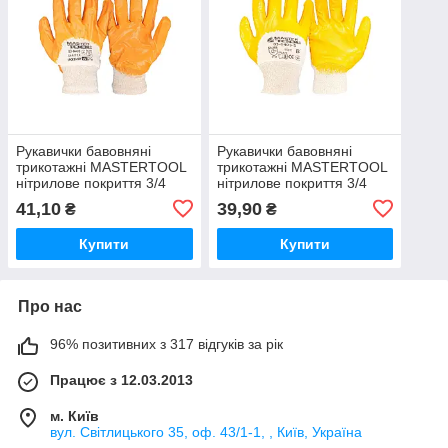
Рукавички бавовняні
Рукавички бавовняні
трикотажні MASTERTOOL
трикотажні MASTERTOOL
нітрилове покриття 3/4
нітрилове покриття 3/4
в&#x27;язаний манжет 10"
в&#x27;язаний манжет 8"
41,10
39,90
₴
₴
помаранчеві
помаранчеві
Купити
Купити
Про нас
96% позитивних з 317 відгуків за рік
Працює з 12.03.2013
м. Київ
вул. Світлицького 35, оф. 43/1-1, , Київ, Україна