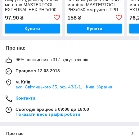
магнітна MASTERTOOL
магнітна MASTERTOOL
маг
EXTERNAL HEX PH2х100
PH3х150 мм ручка з TPR
EXT
мм ручка з TPR покриттям
покриттям
мм р
97,90
158
76,
₴
₴
Купити
Купити
Про нас
96% позитивних з 317 відгуків за рік
Працює з 12.03.2013
м. Київ
вул. Світлицького 35, оф. 43/1-1, , Київ, Україна
Контакти
Сьогодні працює з 09:00 до 18:00
Показати весь графік роботи
Про нас