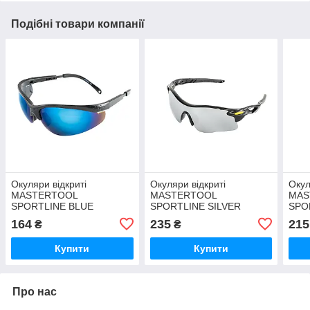
Подібні товари компанії
Окуляри відкриті
Окуляри відкриті
Окул
MASTERTOOL
MASTERTOOL
MAS
SPORTLINE BLUE
SPORTLINE SILVER
SPO
MIRROR захист від
MIRROR панорамна лінза
пано
164
235
215
₴
₴
подряпин ANTI-SCRATCH
напівоправа протиковзкі
напі
регульовані дужки
дужки
под
Купити
Купити
прот
Про нас