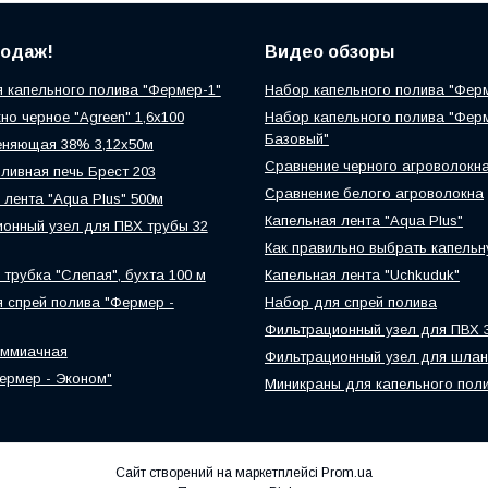
родаж!
Видео обзоры
 капельного полива "Фермер-1"
Набор капельного полива "Фер
но черное "Agreen" 1,6х100
Набор капельного полива "Фер
Базовый"
еняющая 38% 3,12х50м
Сравнение черного агроволокн
ливная печь Брест 203
Сравнение белого агроволокна
 лента "Aqua Plus" 500м
Капельная лента "Aqua Plus"
онный узел для ПВХ трубы 32
Как правильно выбрать капельн
 трубка "Слепая", бухта 100 м
Капельная лента "Uchkuduk"
 спрей полива "Фермер -
Набор для спрей полива
Фильтрационный узел для ПВХ 
аммиачная
Фильтрационный узел для шлан
ермер - Эконом"
Миникраны для капельного пол
Сайт створений на маркетплейсі
Prom.ua