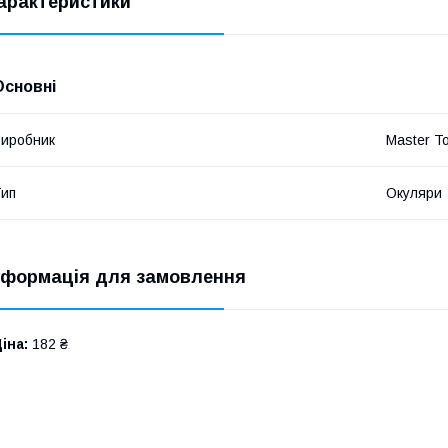
арактеристики
Основні
иробник
Master To
ип
Окуляри
нформація для замовлення
іна:
182 ₴