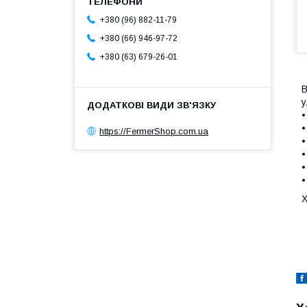
+380 (96) 882-11-79
+380 (66) 946-97-72
+380 (63) 679-26-01
В
у
•
•
https://FermerShop.com.ua
•
•
•
•
Х