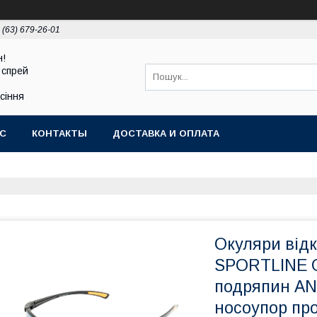
 (63) 679-26-01
н!
 спрей
асіння
АС
КОНТАКТЫ
ДОСТАВКА И ОПЛАТА
Окуляри від
SPORTLINE 
подряпин AN
носоупор про