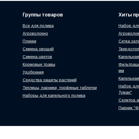
Группы товаров
Хиты п
Все для полива
Набор для
Агроволокно
Агроволок
Пленки
Сетка зат
Семена овощей
Твердотоп
Семена цветов
Капельная
Кормовые травы
Фильтраци
мм
Удобрения
Капельная
Средства защиты растений
Набор для
Теплицы, парники, торфяные таблетки
Туман"
Наборы для капельного полива
Селитра 
Парник "Ф