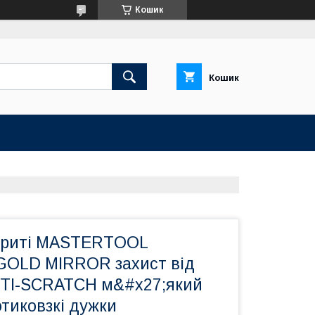
Кошик
Кошик
криті MASTERTOOL
GOLD MIRROR захист від
TI-SCRATCH м&#x27;який
тиковзкі дужки