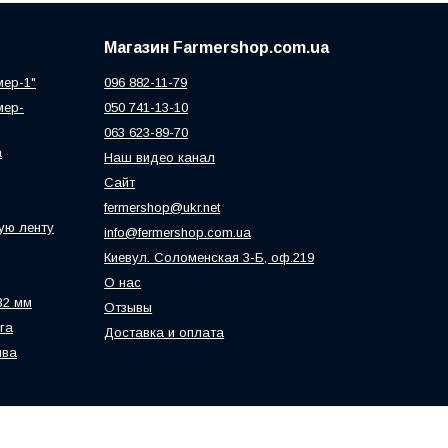
Магазин Farmershop.com.ua
мер-1"
096 882-11-79
мер-
050 741-13-10
063 623-89-70
а
Наш видео канал
Сайт
fermershop@ukr.net
ую ленту
info@fermershop.com.ua
Киевул. Соломенская 3-Б, оф.219
О нас
32 мм
Отзывы
га
Доставка и оплата
ива