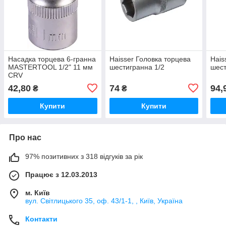
Насадка торцева 6-гранна
Haisser Головка торцева
Hais
MASTERTOOL 1/2" 11 мм
шестигранна 1/2
шест
CRV
42,80
74
94,
₴
₴
Купити
Купити
Про нас
97% позитивних з 318 відгуків за рік
Працює з 12.03.2013
м. Київ
вул. Світлицького 35, оф. 43/1-1, , Київ, Україна
Контакти