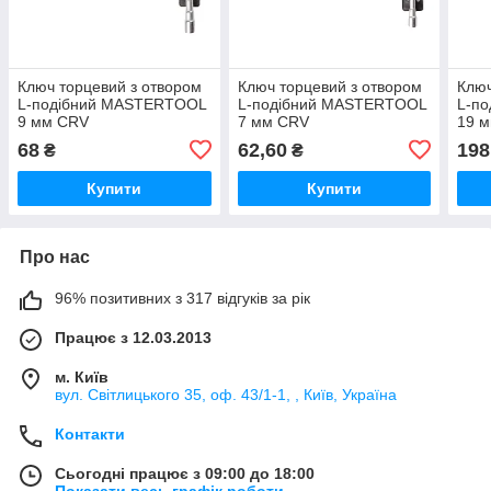
Ключ торцевий з отвором
Ключ торцевий з отвором
Ключ
L-подібний MASTERTOOL
L-подібний MASTERTOOL
L-п
9 мм CRV
7 мм CRV
19 
68
62,60
198
₴
₴
Купити
Купити
Про нас
96% позитивних з 317 відгуків за рік
Працює з 12.03.2013
м. Київ
вул. Світлицького 35, оф. 43/1-1, , Київ, Україна
Контакти
Сьогодні працює з 09:00 до 18:00
Показати весь графік роботи