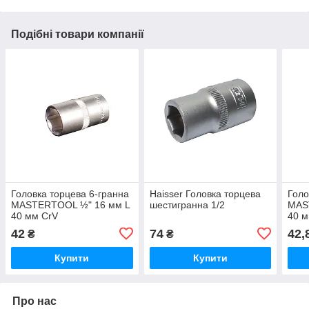
Подібні товари компанії
Головка торцева 6-гранна
Haisser Головка торцева
Голо
MASTERTOOL ½" 16 мм L
шестигранна 1/2
MAS
40 мм CrV
40 м
42
74
42,
₴
₴
Купити
Купити
Про нас