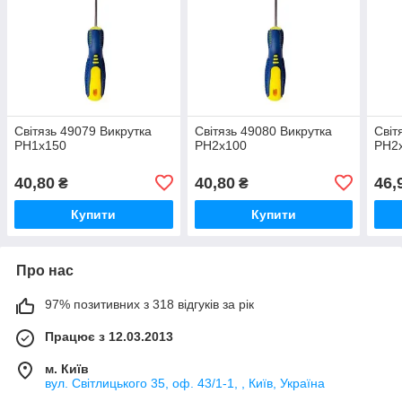
Світязь 49079 Викрутка
Світязь 49080 Викрутка
Світ
PH1x150
PH2x100
PH2
40,80
40,80
46,
₴
₴
Купити
Купити
Про нас
97% позитивних з 318 відгуків за рік
Працює з 12.03.2013
м. Київ
вул. Світлицького 35, оф. 43/1-1, , Київ, Україна