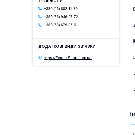
+380 (96) 882-11-79
+380 (66) 946-97-72
В
+380 (63) 679-26-01
О
https://FermerShop.com.ua
К
К
І
Ц