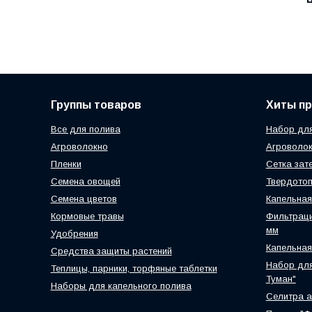
Группы товаров
Хиты п
Все для полива
Набор для
Агроволокно
Агроволок
Пленки
Сетка зат
Семена овощей
Твердотоп
Семена цветов
Капельная
Кормовые травы
Фильтраци
мм
Удобрения
Капельная
Средства защиты растений
Набор для
Теплицы, парники, торфяные таблетки
Туман"
Наборы для капельного полива
Селитра 