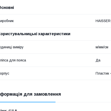
Основні
иробник
HAISSER
Користувальницькі характеристики
диниці виміру
м/мм/см
ліпса для пояса
Да
орпус
Пластик 
нформація для замовлення
іна:
418 ₴