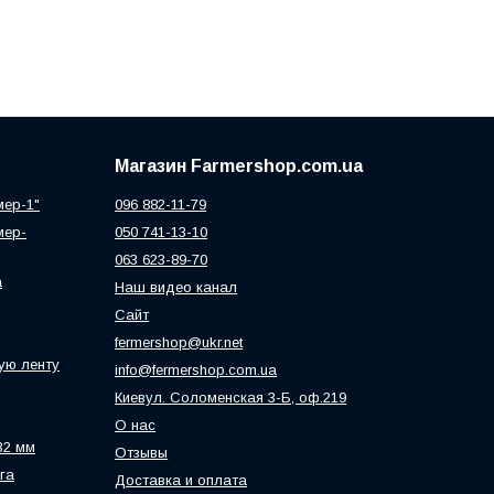
Магазин Farmershop.com.ua
мер-1"
096 882-11-79
мер-
050 741-13-10
063 623-89-70
а
Наш видео канал
Сайт
fermershop@ukr.net
ую ленту
info@fermershop.com.ua
Киевул. Соломенская 3-Б, оф.219
О нас
32 мм
Отзывы
га
Доставка и оплата