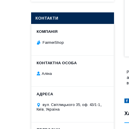
КОНТАКТИ
FarmerShop
Р
Аліна
а
в
вул. Світлицького 35, оф. 43/1-1,,
Київ, Україна
Х