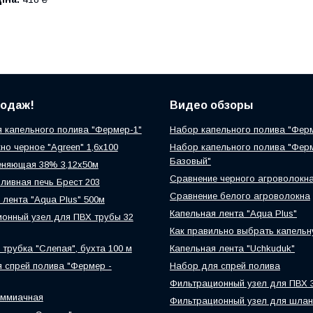
родаж!
Видео обзоры
 капельного полива "Фермер-1"
Набор капельного полива "Фер
но черное "Agreen" 1,6х100
Набор капельного полива "Фер
Базовый"
еняющая 38% 3,12х50м
Сравнение черного агроволокн
ливная печь Брест 203
Сравнение белого агроволокна
 лента "Aqua Plus" 500м
Капельная лента "Aqua Plus"
онный узел для ПВХ трубы 32
Как правильно выбрать капельн
 трубка "Слепая", бухта 100 м
Капельная лента "Uchkuduk"
 спрей полива "Фермер -
Набор для спрей полива
Фильтрационный узел для ПВХ 
аммиачная
Фильтрационный узел для шлан