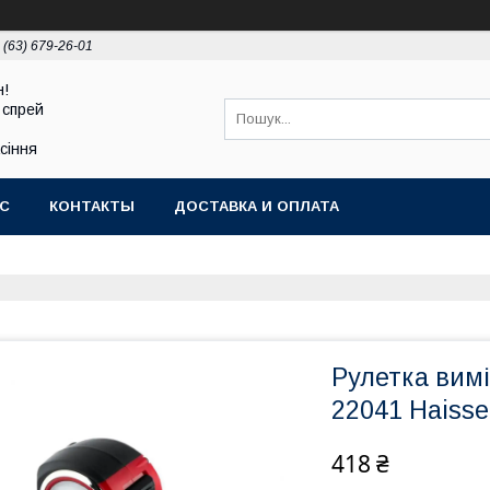
 (63) 679-26-01
н!
 спрей
асіння
АС
КОНТАКТЫ
ДОСТАВКА И ОПЛАТА
Рулетка вимі
22041 Haisse
418 ₴