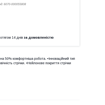
од:
6070-000055808
ротягом 14 днів
за домовленістю
 на 50% комфортніша робота. •Інноваційний тип
вічність стрічки. •Нейлонове покриття стрічки