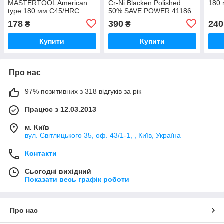
MASTERTOOL American
Cr-Ni Blacken Polished
180
type 180 мм C45/HRC
50% SAVE POWER 41186
44~48
Haisser
178
390
240
₴
₴
Купити
Купити
Про нас
97% позитивних з 318 відгуків за рік
Працює з 12.03.2013
м. Київ
вул. Світлицького 35, оф. 43/1-1, , Київ, Україна
Контакти
Сьогодні вихідний
Показати весь графік роботи
Про нас