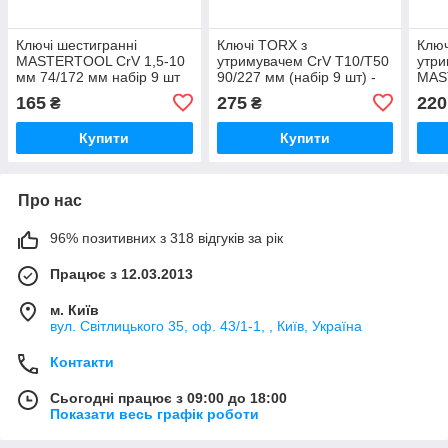
Ключі шестигранні
Ключі TORX з
Ключ
MASTERTOOL CrV 1,5-10
утримувачем CrV Т10/Т50
утр
мм 74/172 мм набір 9 шт
90/227 мм (набір 9 шт) -
MAS
MASTERTOOL
мм 7
165
275
220
₴
₴
Купити
Купити
Про нас
96% позитивних з 318 відгуків за рік
Працює з 12.03.2013
м. Київ
вул. Світлицького 35, оф. 43/1-1, , Київ, Україна
Контакти
Сьогодні працює з 09:00 до 18:00
Показати весь графік роботи