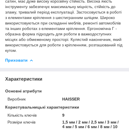
сатин, має дуже високу корозійну стійкість. Висока якість
інструменту забезпечує максимальну міцність, стійкість до
зламу, тривалий період експлуатації. Застосовується в роботі
з елементами кріплення з шестигранним шліцем. Широко
використовуються при складанні меблів, ремонті автомобілів
та інших роботах з елементами кріплення. Ергономічна Г -
образна форма підходить для роботи в важкодоступних
місцях або обмеженому просторі. Кулястий наконечник, який
використовується для роботи з кріпленням, розташований під
кутом.
Приховати
Характеристики
Основні атрибути
Виробник
HAISSER
Користувальницькі характеристики
Кількість ключів
9
Розміри ключів
1,5 мм / 2 мм / 2,5 мм / 3 мм /
4 мм / 5 мм / 6 мм / 8 мм / 10