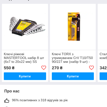
Ключі ріжкові
Ключі TORX з
Стал
MASTERTOOL набір 8 шт
утримувачем CrV Т10/Т50
комб
(6х7 to 20х22 мм) SS
90/227 мм (набір 9 шт) -
MASTERTOOL
550
270
342
₴
₴
Купити
Купити
Про нас
96% позитивних з 318 відгуків за рік