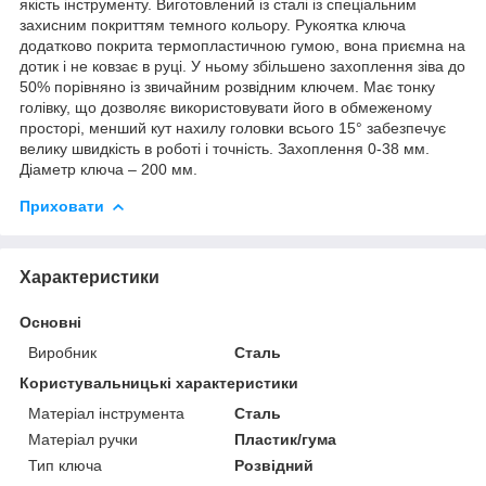
якість інструменту. Виготовлений із сталі із спеціальним
захисним покриттям темного кольору. Рукоятка ключа
додатково покрита термопластичною гумою, вона приємна на
дотик і не ковзає в руці. У ньому збільшено захоплення зіва до
50% порівняно із звичайним розвідним ключем. Має тонку
голівку, що дозволяє використовувати його в обмеженому
просторі, менший кут нахилу головки всього 15° забезпечує
велику швидкість в роботі і точність. Захоплення 0-38 мм.
Діаметр ключа – 200 мм.
Приховати
Характеристики
Основні
Виробник
Сталь
Користувальницькі характеристики
Матеріал інструмента
Сталь
Матеріал ручки
Пластик/гума
Тип ключа
Розвідний