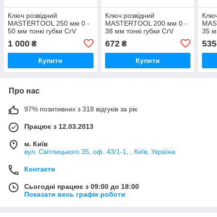
Ключ розвідний
Ключ розвідний
Ключ
MASTERTOOL 250 мм 0 -
MASTERTOOL 200 мм 0 -
MAS
50 мм тонкі губки CrV
38 мм тонкі губки CrV
35 м
рукоятка з TPR накладкою
рукоятка з TPR накладкою
руко
1 000
672
535
₴
₴
Купити
Купити
Про нас
97% позитивних з 318 відгуків за рік
Працює з 12.03.2013
м. Київ
вул. Світлицького 35, оф. 43/1-1, , Київ, Україна
Контакти
Сьогодні працює з 09:00 до 18:00
Показати весь графік роботи