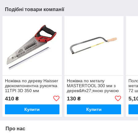
Подібні товари компанії
Ножівка по дереву Haisser
Ножівка по металу
Поло
двокомпонентна рукоятка
MASTERTOOL 300 мм з
мета
11TPI 3D 350 мм
дерев&#x27;яною ручкою
72 ш
полотно 12,5 мм 24TPI
410
130
5,1
₴
₴
Купити
Купити
Про нас