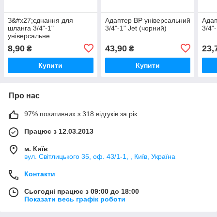
З&#x27;єднання для
Адаптер ВР універсальний
Адап
шланга 3/4"-1"
3/4"-1" Jet (чорний)
3/4"-
універсальне
8,90
43,90
23,
₴
₴
Купити
Купити
Про нас
97% позитивних з 318 відгуків за рік
Працює з 12.03.2013
м. Київ
вул. Світлицького 35, оф. 43/1-1, , Київ, Україна
Контакти
Сьогодні працює з 09:00 до 18:00
Показати весь графік роботи