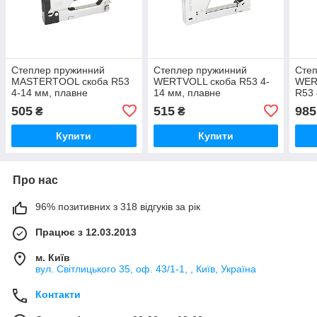
Степлер пружинний
Степлер пружинний
Степ
MASTERTOOL скоба R53
WERTVOLL скоба R53 4-
WER
4-14 мм, плавне
14 мм, плавне
R53 
регулювання сили удару,
регулювання сили удару,
мм/ц
505
515
985
₴
₴
корпус метал/хром
корпус метал/хром
мет
Купити
Купити
Про нас
96% позитивних з 318 відгуків за рік
Працює з 12.03.2013
м. Київ
вул. Світлицького 35, оф. 43/1-1, , Київ, Україна
Контакти