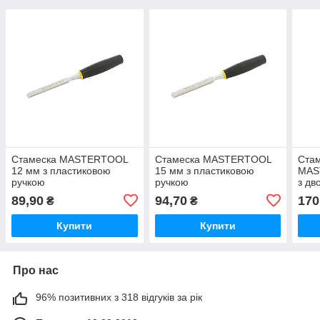
Стамеска MASTERTOOL
Стамеска MASTERTOOL
Стам
12 мм з пластиковою
15 мм з пластиковою
MAS
ручкою
ручкою
з дв
руч
89,90
94,70
170
₴
₴
Купити
Купити
Про нас
96% позитивних з 318 відгуків за рік