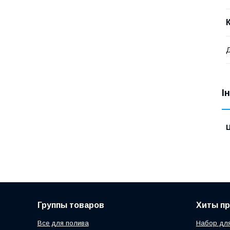
Д
І
Ц
Группы товаров
Хиты п
Все для полива
Набор для