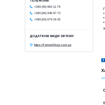
+380 (96) 882-11-79
П
•
+380 (66) 946-97-72
•
+380 (63) 679-26-01
•
Х
https://FermerShop.com.ua
Х
В