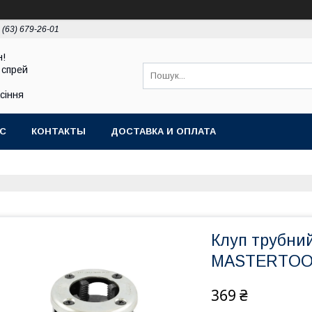
 (63) 679-26-01
н!
 спрей
асіння
АС
КОНТАКТЫ
ДОСТАВКА И ОПЛАТА
Клуп трубний
MASTERTOOL
369 ₴