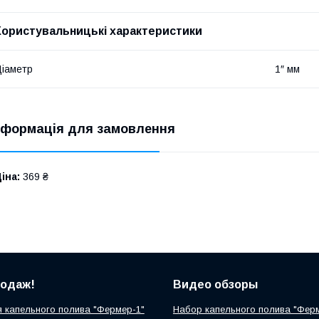
Користувальницькі характеристики
іаметр
1″ мм
нформація для замовлення
іна:
369 ₴
родаж!
Видео обзоры
 капельного полива "Фермер-1"
Набор капельного полива "Фер