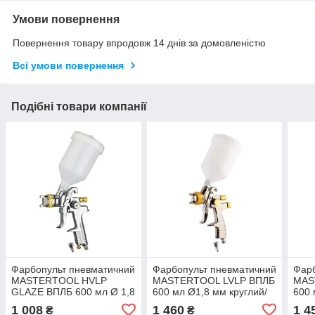
Умови повернення
Повернення товару впродовж 14 днів за домовленістю
Всі умови повернення
Подібні товари компанії
Фарбопульт пневматичний
Фарбопульт пневматичний
Фарб
MASTERTOOL HVLP
MASTERTOOL LVLP ВПЛБ
MAS
GLAZE ВПЛБ 600 мл Ø 1,8
600 мл Ø1,8 мм круглий/
600 
мм круглий/плоский
плоский факел 125-170 л/
плос
1 008
1 460
1 4
₴
₴
факел 150-220 л/хв 3-4
хв 1,5-2,5 бар
хв 1