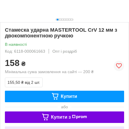
Стамеска ударна MASTERTOOL CrV 12 мм з
двокомпонентною ручкою
В наявності
Код: 6118-000061663
Опт і роздріб
158
₴
Мінімальна сума замовлення на сайті — 200 ₴
155,50 ₴
від 2 шт.
Купити
або
Купити з