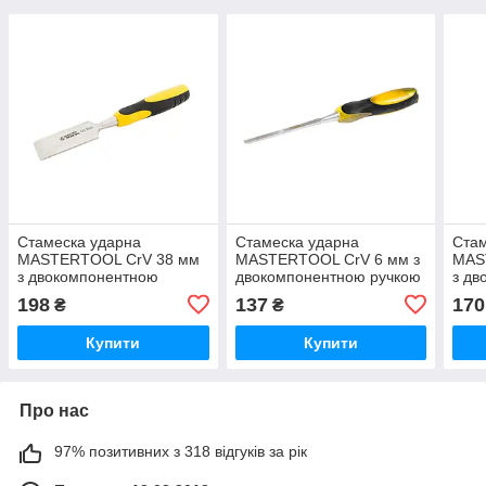
Стамеска ударна
Стамеска ударна
Стам
MASTERTOOL CrV 38 мм
MASTERTOOL CrV 6 мм з
MAS
з двокомпонентною
двокомпонентною ручкою
з дв
ручкою
руч
198
137
170
₴
₴
Купити
Купити
Про нас
97% позитивних з 318 відгуків за рік