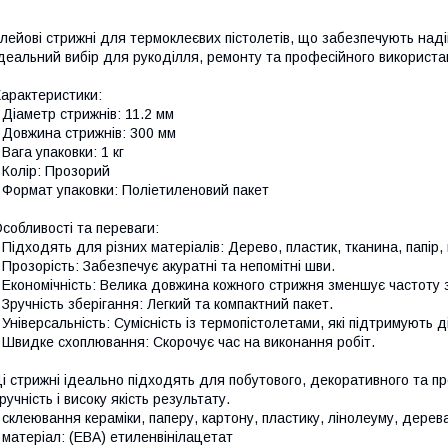
лейові стрижні для термоклеєвих пістолетів, що забезпечують наді
деальний вибір для рукоділля, ремонту та професійного використа
арактеристики:
 Діаметр стрижнів: 11.2 мм
 Довжина стрижнів: 300 мм
 Вага упаковки: 1 кг
 Колір: Прозорий
 Формат упаковки: Поліетиленовий пакет
собливості та переваги:
 Підходять для різних матеріалів: Дерево, пластик, тканина, папір,
 Прозорість: Забезпечує акуратні та непомітні шви.
 Економічність: Велика довжина кожного стрижня зменшує частоту з
 Зручність зберігання: Легкий та компактний пакет.
 Універсальність: Сумісність із термопістолетами, які підтримують д
 Швидке схоплювання: Скорочує час на виконання робіт.
і стрижні ідеально підходять для побутового, декоративного та п
ручність і високу якість результату.
 склеювання кераміки, паперу, картону, пластику, лінолеуму, дерев
 матеріал: (ЕВА) етиленвінілацетат