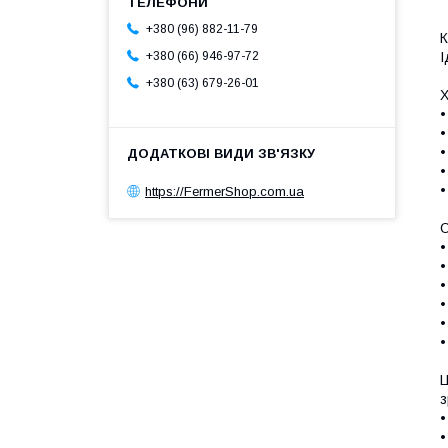
+380 (96) 882-11-79
К
І
+380 (66) 946-97-72
+380 (63) 679-26-01
Х
•
•
•
•
•
https://FermerShop.com.ua
О
•
•
•
•
•
•
Ц
з
•
•