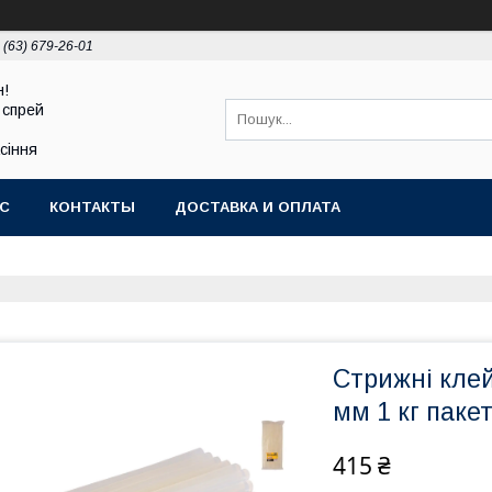
 (63) 679-26-01
н!
 спрей
асіння
АС
КОНТАКТЫ
ДОСТАВКА И ОПЛАТА
Стрижні кле
мм 1 кг пакет
415 ₴