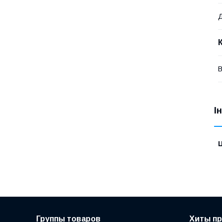
В
І
Ц
Группы товаров
Хиты п