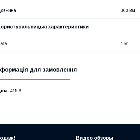
Довжина
300 мм
Користувальницькі характеристики
ага
1 кг
нформація для замовлення
іна:
415 ₴
родаж!
Видео обзоры