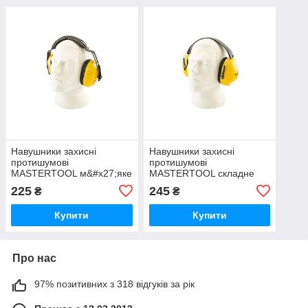
Навушники захисні
Навушники захисні
протишумові
протишумові
MASTERTOOL м&#x27;яке
MASTERTOOL складне
регульоване
оголов&#x27;я III-EN 352-
225
245
₴
₴
оголов&#x27;я III-EN 352-
1 SNR 25 DB
1 SNR 25 DB
Купити
Купити
Про нас
97% позитивних з 318 відгуків за рік