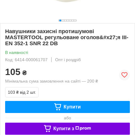
Навушники захисні протишумові
MASTERTOOL регульоване оголов&#x27;я III-
EN 352-1 SNR 22 DB
В наявності
Код: 6414-000061707
Опт і роздріб
105
₴
Мінімальна сума замовлення на сайті — 200 ₴
103 ₴
від 2 шт.
Купити
або
Купити з