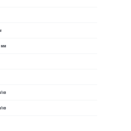
м
0 мм
л/хв
л/хв