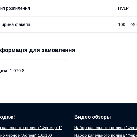
ип розпилення
HVLP
Ширина факела
160 - 24
нформація для замовлення
іна:
1 070 ₴
родаж!
Видео обзоры
 капельного полива "Фермер-1"
Набор капельного полива "Фер
но черное "Agreen" 1,6х100
Набор капельного полива "Фер