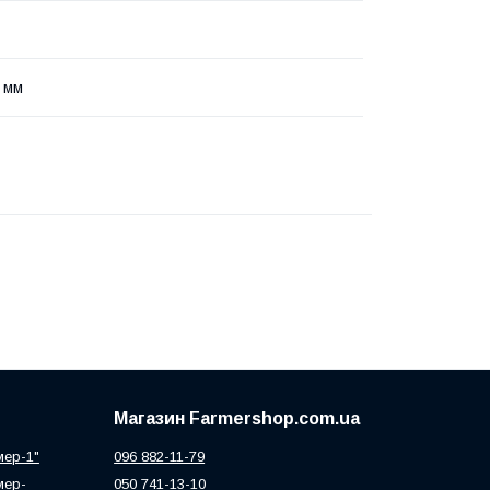
0 мм
Магазин Farmershop.com.ua
мер-1"
096 882-11-79
мер-
050 741-13-10