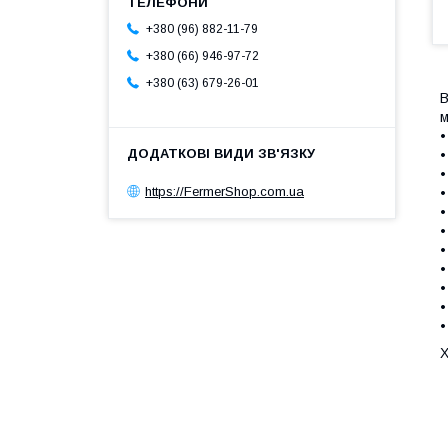
+380 (96) 882-11-79
+380 (66) 946-97-72
+380 (63) 679-26-01
В
м
•
•
•
https://FermerShop.com.ua
•
•
•
•
•
•
•
•
Х