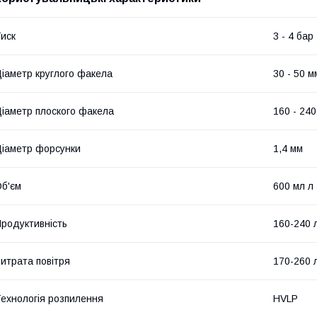
иск
3 - 4 бар
іаметр круглого факела
30 - 50 м
іаметр плоского факела
160 - 24
іаметр форсунки
1,4 мм
б'єм
600 мл л
родуктивність
160-240 
итрата повітря
170-260 
ехнологія розпилення
HVLP