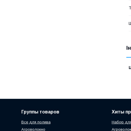
Т
І
Ц
Группы товаров
Хиты п
Все для полива
Набор для
Агроволокно
Агроволок