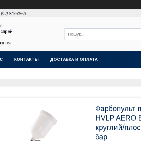
 (63) 679-26-01
н!
 спрей
асіння
АС
КОНТАКТЫ
ДОСТАВКА И ОПЛАТА
Фарбопульт
HVLP AERO В
круглий/плос
бар