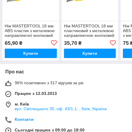
Ніж MASTERTOOL 18 мм
Ніж MASTERTOOL 18 мм
Ніж
ABS пластик з металевою
пластиковий з металевою
ABS 
направляючої кнопковий
направляючою кнопковий
з ме
фіксатор 2 леза
фіксатор
нап
65,90
35,70
75
₴
₴
фікс
Купити
Купити
Про нас
96% позитивних з 317 відгуків за рік
Працює з 12.03.2013
м. Київ
вул. Світлицького 35, оф. 43/1-1, , Київ, Україна
Контакти
Сьогодні працює з 09:00 до 18:00