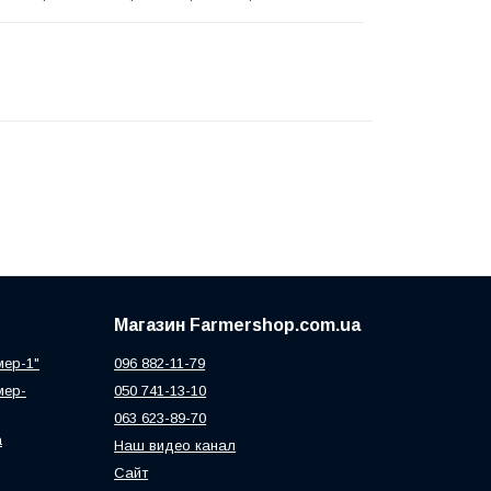
Магазин Farmershop.com.ua
мер-1"
096 882-11-79
мер-
050 741-13-10
063 623-89-70
а
Наш видео канал
Сайт