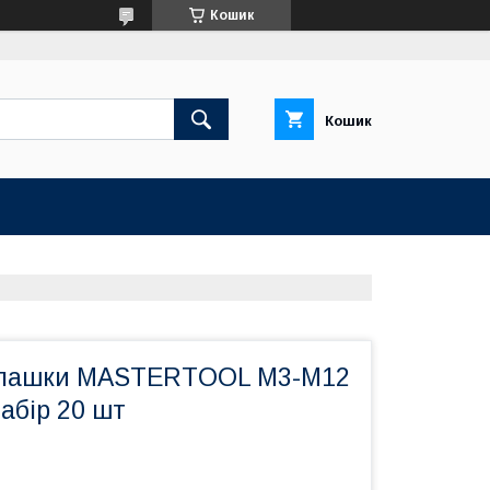
Кошик
Кошик
 плашки MASTERTOOL М3-М12
абір 20 шт