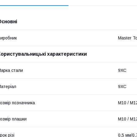
Основні
иробник
Master To
Користувальницькі характеристики
арка стали
9ХС
атеріал
9ХС
озмір позначника
M10 / M12
озмір плашки
M10 / M12
рок різі
0,5 мм/0,