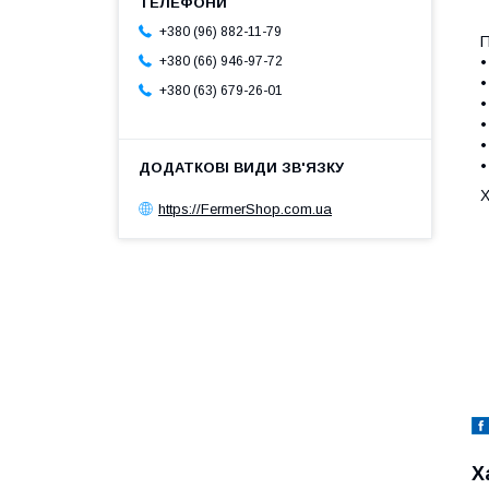
+380 (96) 882-11-79
П
•
+380 (66) 946-97-72
•
+380 (63) 679-26-01
•
•
•
•
Х
https://FermerShop.com.ua
Х