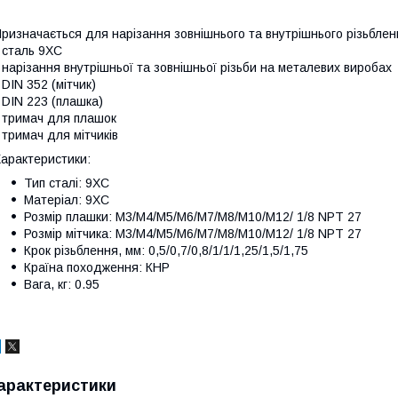
ризначається для нарізання зовнішнього та внутрішнього різьблен
 сталь 9ХС
 нарізання внутрішньої та зовнішньої різьби на металевих виробах
 DIN 352 (мітчик)
 DIN 223 (плашка)
 тримач для плашок
 тримач для мітчиків
арактеристики:
Тип сталі: 9ХС
Матеріал: 9ХС
Розмір плашки: M3/M4/M5/M6/M7/M8/M10/M12/ 1/8 NPT 27
Розмір мітчика: M3/M4/M5/M6/M7/M8/M10/M12/ 1/8 NPT 27
Крок різьблення, мм: 0,5/0,7/0,8/1/1/1,25/1,5/1,75
Країна походження: КНР
Вага, кг: 0.95
арактеристики