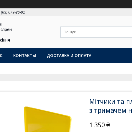
 (63) 679-26-01
н!
 спрей
асіння
АС
КОНТАКТЫ
ДОСТАВКА И ОПЛАТА
Мітчики та
з тримачем н
1 350 ₴