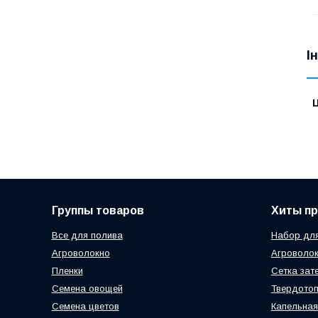
І
Ц
Группы товаров
Хиты п
Все для полива
Набор для
Агроволокно
Агроволок
Пленки
Сетка зат
Семена овощей
Твердотоп
Семена цветов
Капельная