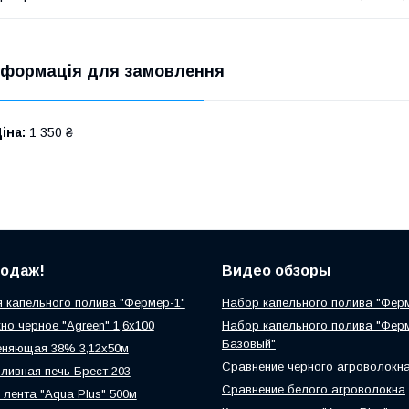
нформація для замовлення
іна:
1 350 ₴
родаж!
Видео обзоры
 капельного полива "Фермер-1"
Набор капельного полива "Фер
но черное "Agreen" 1,6х100
Набор капельного полива "Фер
Базовый"
еняющая 38% 3,12х50м
Сравнение черного агроволокн
ливная печь Брест 203
Сравнение белого агроволокна
 лента "Aqua Plus" 500м