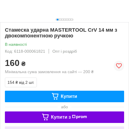
Стамеска ударна MASTERTOOL CrV 14 мм з
двокомпонентною ручкою
В наявності
Код: 6118-000061821
Опт і роздріб
160
₴
Мінімальна сума замовлення на сайті — 200 ₴
154 ₴
від 2 шт.
Купити
або
Купити з