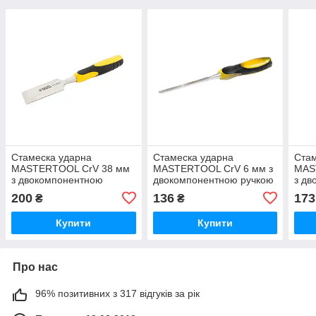
Стамеска ударна
Стамеска ударна
Стам
MASTERTOOL CrV 38 мм
MASTERTOOL CrV 6 мм з
MAS
з двокомпонентною
двокомпонентною ручкою
з дв
ручкою
руч
200
136
173
₴
₴
Купити
Купити
Про нас
96% позитивних з 317 відгуків за рік