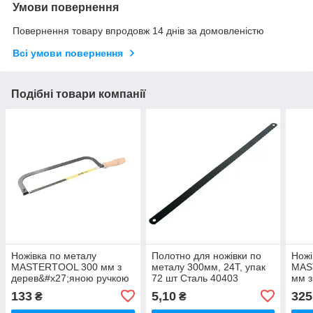
Умови повернення
Повернення товару впродовж 14 днів за домовленістю
Всі умови повернення
Подібні товари компанії
Ножівка по металу
Полотно для ножівки по
Ножі
MASTERTOOL 300 мм з
металу 300мм, 24Т, упак
MAS
дерев&#x27;яною ручкою
72 шт Сталь 40403
мм з
полотно 12,5 мм 24TPI
ерго
133
5,10
325
₴
₴
конт
flex